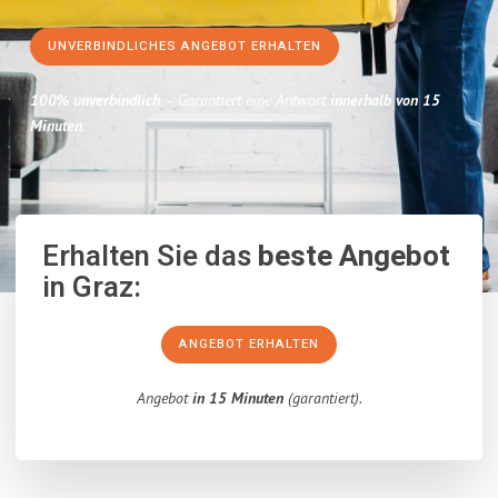
UNVERBINDLICHES ANGEBOT ERHALTEN
100% unverbindlich
– Garantiert eine Antwort
innerhalb von 15
Minuten
.
Erhalten Sie das
beste Angebot
in Graz:
ANGEBOT ERHALTEN
Angebot
in 15 Minuten
(garantiert).