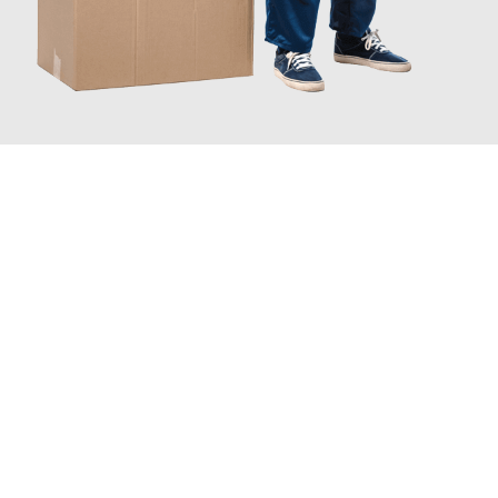
JETZT ANFRAGEN
Erleben Sie mit Umzugsmeister Pabst Graz, wie
einfach und
stressfrei Ihr Umzug Graz Dortmund
sein kann. Unser
Expertenteam steht bereit, um Ihnen einen reibungslosen
Übergang in Ihr neues Zuhause zu garantieren.
Jetzt
unverbindliches Angebot
erhalten &